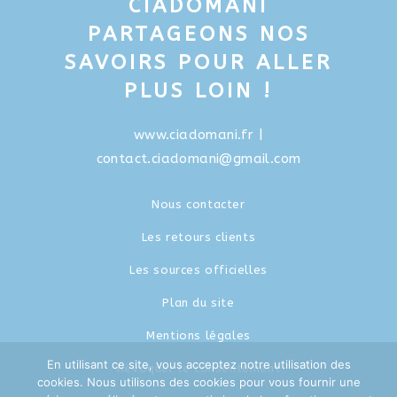
CIADOMANI
PARTAGEONS NOS
SAVOIRS POUR ALLER
PLUS LOIN !
www.ciadomani.fr
|
contact.ciadomani@gmail.com
Nous contacter
Les retours clients
Les sources officielles
Plan du site
Mentions légales
En utilisant ce site, vous acceptez notre utilisation des
Révoquer le consentement
cookies. Nous utilisons des cookies pour vous fournir une