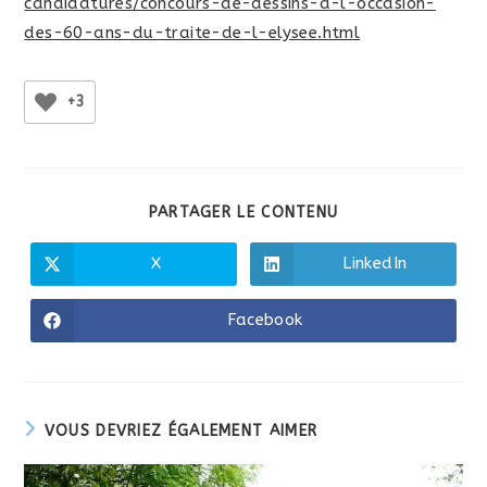
candidatures/concours-de-dessins-a-l-occasion-
des-60-ans-du-traite-de-l-elysee.html
+3
PARTAGER
PARTAGER LE CONTENU
CE
CONTENU
X
LinkedIn
Ouvrir
Ouvrir
dans
dans
une
une
autre
autre
Facebook
Ouvrir
fenêtre
fenêtre
dans
une
autre
fenêtre
VOUS DEVRIEZ ÉGALEMENT AIMER