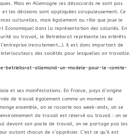
tiques. Mais en Allemagne ces désaccords ne sont pas
, et les décisions sont appliquées scrupuleusement. Ce
ences culturelles, mais également au rôle que joue le
et Economique) dans la représentation des salariés. En
urité au travail, le Betriebsrat représente les intérêts
 l’entreprise (recrutement…). Il est donc important de
 interlocuteurs des sociétés pour lesquelles on travaille.
/le-betriebsrat-allemand-un-modele-pour-le-comite-
iale et ses manifestations. En France, pays d’origine
journée de travail également comme un moment de
 mange ensemble, on se raconte nos week-ends, on se
l’environnement de travail est réservé au travail : on se
ul devant son poste de travail, on ne partage pas les
ur autant chacun de s’apprécier. C’est ce qu’il est