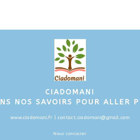
CIADOMANI
NS NOS SAVOIRS POUR ALLER PL
www.ciadomani.fr
| contact.ciadomani@gmail.com
Nous contacter