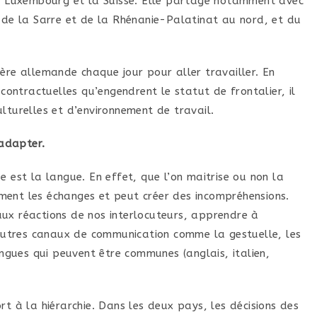
le Luxembourg et la Suisse. Elle partage notamment avec
g de la Sarre et de la Rhénanie-Palatinat au nord, et du
ère allemande chaque jour pour aller travailler. En
 contractuelles qu’engendrent le statut de frontalier, il
lturelles et d’environnement de travail.
’adapter.
e est la langue. En effet, que l’on maitrise ou non la
ent les échanges et peut créer des incompréhensions.
ux réactions de nos interlocuteurs, apprendre à
d’autres canaux de communication comme la gestuelle, les
angues qui peuvent être communes (anglais, italien,
rt à la hiérarchie. Dans les deux pays, les décisions des