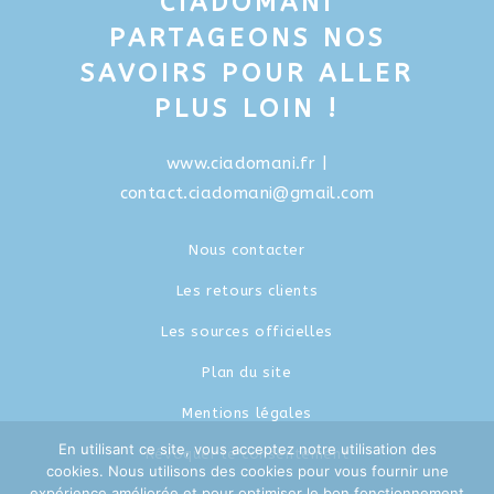
CIADOMANI
PARTAGEONS NOS
SAVOIRS POUR ALLER
PLUS LOIN !
www.ciadomani.fr
|
contact.ciadomani@gmail.com
Nous contacter
Les retours clients
Les sources officielles
Plan du site
Mentions légales
En utilisant ce site, vous acceptez notre utilisation des
Révoquer le consentement
cookies. Nous utilisons des cookies pour vous fournir une
expérience améliorée et pour optimiser le bon fonctionnement