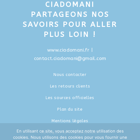
CIADOMANI
PARTAGEONS NOS
SAVOIRS POUR ALLER
PLUS LOIN !
www.ciadomani.fr
|
contact.ciadomani@gmail.com
Nous contacter
Les retours clients
Les sources officielles
Plan du site
Mentions légales
En utilisant ce site, vous acceptez notre utilisation des
Révoquer le consentement
cookies. Nous utilisons des cookies pour vous fournir une