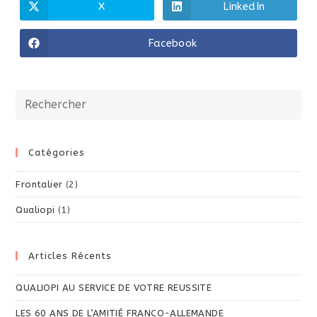
CONTENU
X
LinkedIn
Ouvrir
Ouvrir
dans
dans
une
une
autre
autre
Facebook
Ouvrir
fenêtre
fenêtre
dans
une
autre
fenêtre
Catégories
Frontalier
(2)
Qualiopi
(1)
Articles Récents
QUALIOPI AU SERVICE DE VOTRE REUSSITE
LES 60 ANS DE L’AMITIÉ FRANCO-ALLEMANDE